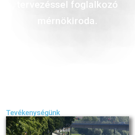
tervezéssel foglalkozó
mérnökiroda.
Tevékenységünk