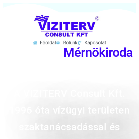
Főoldal
Rólunk
Kapcsolat
Mérnökiroda
A VIZITERV Consult Kft.
1996 óta vízügyi területen
szaktanácsadással és