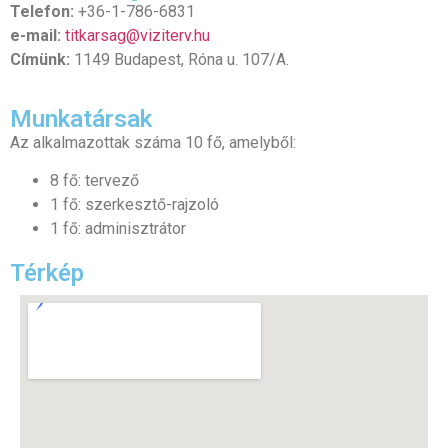
Telefon:
+36-1-786-6831
e-mail:
titkarsag@viziterv.hu
Címünk:
1149 Budapest, Róna u. 107/A.
Munkatársak
Az alkalmazottak száma 10 fő, amelyből:
8 fő: tervező
1 fő: szerkesztő-rajzoló
1 fő: adminisztrátor
Térkép