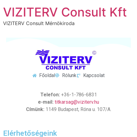
VIZITERV Consult Kft
VIZITERV Consult Mérnökiroda
Főoldal
Rólunk
Kapcsolat
Telefon:
+36-1-786-6831
e-mail:
titkarsag@viziterv.hu
Címünk:
1149 Budapest, Róna u. 107/A.
Elérhetőségeink